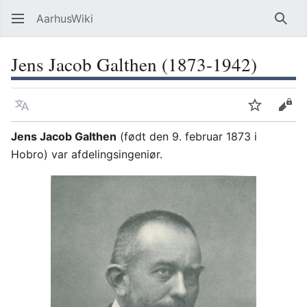
AarhusWiki
Søg
Jens Jacob Galthen (1873-1942)
Sprog
Overvåg
Vis 
Jens Jacob Galthen
(født den 9. februar 1873 i
Hobro) var afdelingsingeniør.