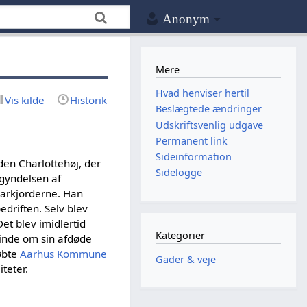
Anonym
Mere
Hvad henviser hertil
Vis kilde
Historik
Beslægtede ændringer
Udskriftsvenlig udgave
Permanent link
Sideinformation
rden Charlottehøj, der
Sidelogge
egyndelsen af
arkjorderne. Han
driften. Selv blev
Det blev imidlertid
Kategorier
minde om sin afdøde
købte
Aarhus Kommune
Gader & veje
teter.