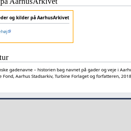
 på AarhusArkivet
eder og kilder på AarhusArkivet
ehøj
tur
anske gadenavne – historien bag navnet på gader og veje i Aar
 Fond, Aarhus Stadsarkiv, Turbine Forlaget og forfatteren, 201