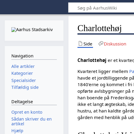
Charlottehøj
Side
Diskussion
Navigation
Charlottehøj
er et kvarter
Alle artikler
Kvarteret ligger mellem
Pa
Kategorier
havde et jordtilliggende p
Specialsider
1840'erne og kommet i f
Tilfældig side
opførte avlsbygninger på 
han boende på Frederiksga
Deltagelse
ikke et langt ægteskab, id
hustru, at han kaldte gård
Opret en konto
gården med henblik på uds
Sådan skriver du en
artikel
Hjælp