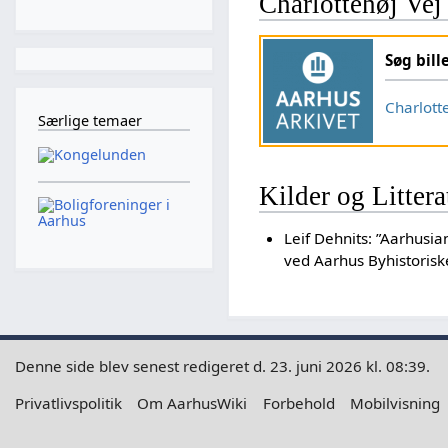
Charlottehøj Vej
Søg bill
Charlott
Særlige temaer
Kilder og Littera
Leif Dehnits: ”Aarhusi
ved Aarhus Byhistoriske
Denne side blev senest redigeret d. 23. juni 2026 kl. 08:39.
Privatlivspolitik
Om AarhusWiki
Forbehold
Mobilvisning