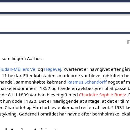
, som ligger i Aarhus.
ludan-Müllers Vej
og
Høgevej
. Kvarteret er navngivet efter gå
å 11 hektar. Efter købstadens markjorde var blevet udskiftet i b
ri handel, sammenkøbte købmand
Rasmus Schandorff
noget af m
markejendommen i 1852 og havde en avlsbestyrer til at passe be
de 81. I 1809 var han blevet gift med
Charlotte Sophie Budtz
. 
et hun døde i 1820. Det er nærliggende at antage, at det er til 
en Charlottehøj. Han forblev enkemand resten af livet. I 1931 
tykning. Gaderne i området har navne efter bornholmske lokali