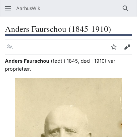
AarhusWiki
Søg
Anders Faurschou (1845-1910)
Sprog
Overvåg
Vis 
Anders Faurschou
(født i 1845, død i 1910) var
proprietær.