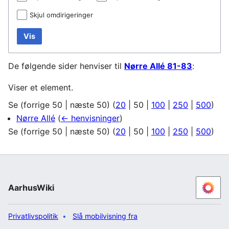
Skjul omdirigeringer
Vis
De følgende sider henviser til
Nørre Allé 81-83
:
Viser et element.
Se (
forrige 50
|
næste 50
) (
20
|
50
|
100
|
250
|
500
)
Nørre Allé
(
← henvisninger
)
Se (
forrige 50
|
næste 50
) (
20
|
50
|
100
|
250
|
500
)
AarhusWiki
Privatlivspolitik
Slå mobilvisning fra