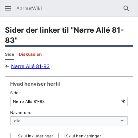
AarhusWiki
Søg
Sider der linker til "Nørre Allé 81-
83"
Side
Diskussion
←
Nørre Allé 81-83
Hvad henviser hertil
Side:
Navnerum:
Skjul inkluderinger
Skjul henvisninger