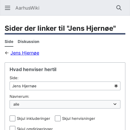
AarhusWiki
Søg
Sider der linker til "Jens Hjernøe"
Side
Diskussion
←
Jens Hjernøe
Hvad henviser hertil
Side:
Navnerum:
Skjul inkluderinger
Skjul henvisninger
Skjul omdirigeringer