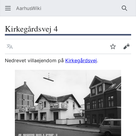
AarhusWiki
Søg
Kirkegårdsvej 4
Sprog
Overvåg
Vis 
Nedrevet villaejendom på
Kirkegårdsvej
.