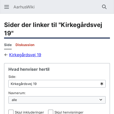
AarhusWiki
Søg
Sider der linker til "Kirkegårdsvej
19"
Side
Diskussion
←
Kirkegårdsvej 19
Hvad henviser hertil
Side:
Navnerum:
Skjul inkluderinger
Skjul henvisninger