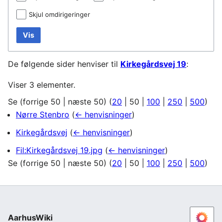
Skjul omdirigeringer
Vis
De følgende sider henviser til
Kirkegårdsvej 19
:
Viser 3 elementer.
Se (
forrige 50
|
næste 50
) (
20
|
50
|
100
|
250
|
500
)
Nørre Stenbro
(
← henvisninger
)
Kirkegårdsvej
(
← henvisninger
)
Fil:Kirkegårdsvej 19.jpg
(
← henvisninger
)
Se (
forrige 50
|
næste 50
) (
20
|
50
|
100
|
250
|
500
)
AarhusWiki