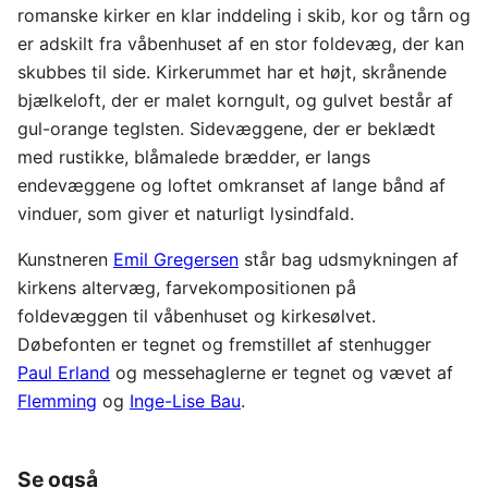
romanske kirker en klar inddeling i skib, kor og tårn og
er adskilt fra våbenhuset af en stor foldevæg, der kan
skubbes til side. Kirkerummet har et højt, skrånende
bjælkeloft, der er malet korngult, og gulvet består af
gul-orange teglsten. Sidevæggene, der er beklædt
med rustikke, blåmalede brædder, er langs
endevæggene og loftet omkranset af lange bånd af
vinduer, som giver et naturligt lysindfald.
Kunstneren
Emil Gregersen
står bag udsmykningen af
kirkens altervæg, farvekompositionen på
foldevæggen til våbenhuset og kirkesølvet.
Døbefonten er tegnet og fremstillet af stenhugger
Paul Erland
og messehaglerne er tegnet og vævet af
Flemming
og
Inge-Lise Bau
.
Se også