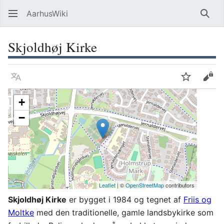
AarhusWiki
Søg
Skjoldhøj Kirke
Sprog
Overvåg
Vis 
+
−
Leaflet
| ©
OpenStreetMap
contributors
Skjoldhøj Kirke
er bygget i 1984 og tegnet af
Friis og
Moltke
med den traditionelle, gamle landsbykirke som