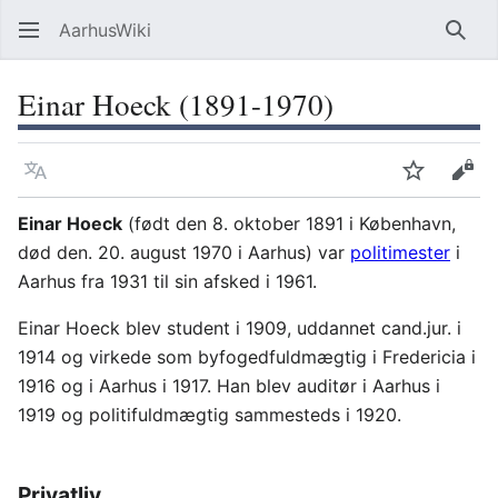
AarhusWiki
Søg
Einar Hoeck (1891-1970)
Sprog
Overvåg
Vis 
Einar Hoeck
(født den 8. oktober 1891 i København,
død den. 20. august 1970 i Aarhus) var
politimester
i
Aarhus fra 1931 til sin afsked i 1961.
Einar Hoeck blev student i 1909, uddannet cand.jur. i
1914 og virkede som byfogedfuldmægtig i Fredericia i
1916 og i Aarhus i 1917. Han blev auditør i Aarhus i
1919 og politifuldmægtig sammesteds i 1920.
Privatliv