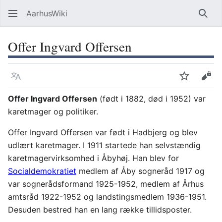
AarhusWiki
Søg
Offer Ingvard Offersen
Sprog
Overvåg
Vis 
Offer Ingvard Offersen
(født i 1882, død i 1952) var
karetmager og politiker.
Offer Ingvard Offersen var født i Hadbjerg og blev
udlært karetmager. I 1911 startede han selvstændig
karetmagervirksomhed i Åbyhøj. Han blev for
Socialdemokratiet
medlem af Åby sogneråd 1917 og
var sognerådsformand 1925-1952, medlem af Århus
amtsråd 1922-1952 og landstingsmedlem 1936-1951.
Desuden bestred han en lang række tillidsposter.