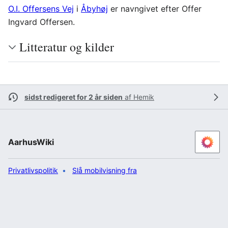
O.I. Offersens Vej
i
Åbyhøj
er navngivet efter Offer
Ingvard Offersen.
Litteratur og kilder
sidst redigeret for 2 år siden
af
Hemik
AarhusWiki
Privatlivspolitik
Slå mobilvisning fra