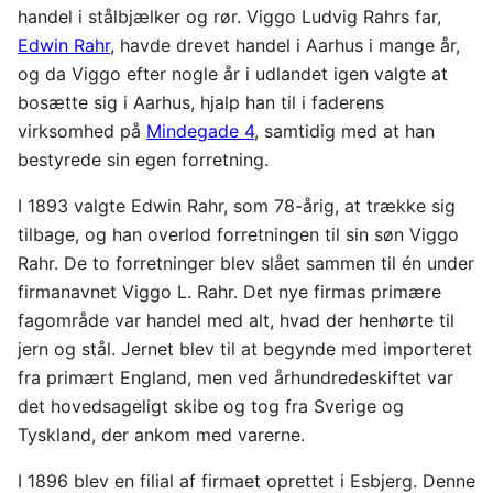
handel i stålbjælker og rør. Viggo Ludvig Rahrs far,
Edwin Rahr
, havde drevet handel i Aarhus i mange år,
og da Viggo efter nogle år i udlandet igen valgte at
bosætte sig i Aarhus, hjalp han til i faderens
virksomhed på
Mindegade 4
, samtidig med at han
bestyrede sin egen forretning.
I 1893 valgte Edwin Rahr, som 78-årig, at trække sig
tilbage, og han overlod forretningen til sin søn Viggo
Rahr. De to forretninger blev slået sammen til én under
firmanavnet Viggo L. Rahr. Det nye firmas primære
fagområde var handel med alt, hvad der henhørte til
jern og stål. Jernet blev til at begynde med importeret
fra primært England, men ved århundredeskiftet var
det hovedsageligt skibe og tog fra Sverige og
Tyskland, der ankom med varerne.
I 1896 blev en filial af firmaet oprettet i Esbjerg. Denne