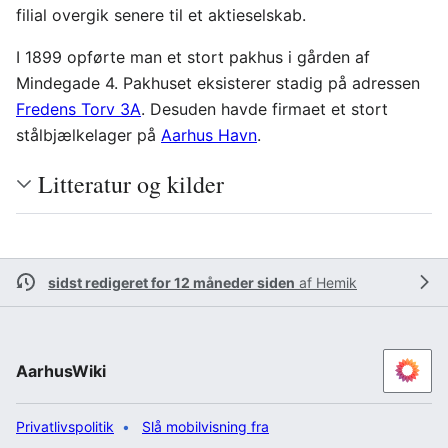
filial overgik senere til et aktieselskab.
I 1899 opførte man et stort pakhus i gården af
Mindegade 4. Pakhuset eksisterer stadig på adressen
Fredens Torv 3A
. Desuden havde firmaet et stort
stålbjælkelager på
Aarhus Havn
.
Litteratur og kilder
sidst redigeret for 12 måneder siden
af
Hemik
AarhusWiki
Privatlivspolitik
Slå mobilvisning fra