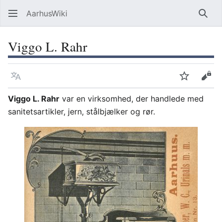
AarhusWiki
Søg
Viggo L. Rahr
Sprog
Overvåg
Vis 
Viggo L. Rahr
var en virksomhed, der handlede med
sanitetsartikler, jern, stålbjælker og rør.