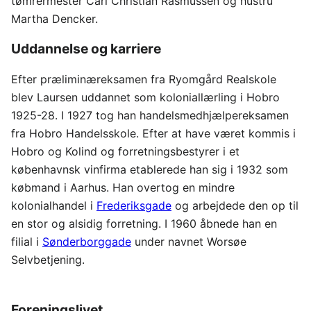
tømrermester Carl Christian Rasmussen og hustru
Martha Dencker.
Uddannelse og karriere
Efter præliminæreksamen fra Ryomgård Realskole
blev Laursen uddannet som koloniallærling i Hobro
1925-28. I 1927 tog han handelsmedhjælpereksamen
fra Hobro Handelsskole. Efter at have været kommis i
Hobro og Kolind og forretningsbestyrer i et
københavnsk vinfirma etablerede han sig i 1932 som
købmand i Aarhus. Han overtog en mindre
kolonialhandel i
Frederiksgade
og arbejdede den op til
en stor og alsidig forretning. I 1960 åbnede han en
filial i
Sønderborggade
under navnet Worsøe
Selvbetjening.
Foreningslivet