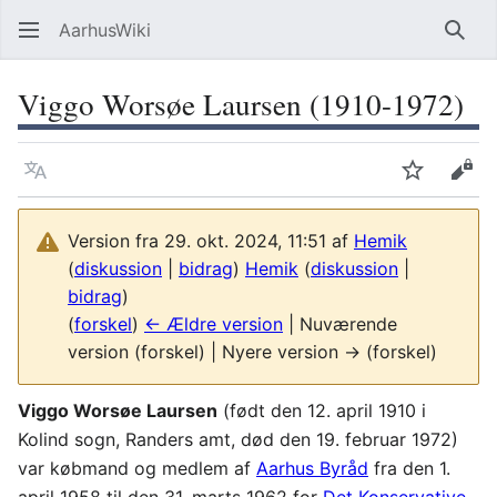
AarhusWiki
Søg
Viggo Worsøe Laursen (1910-1972)
Sprog
Overvåg
Vis 
Version fra 29. okt. 2024, 11:51 af
Hemik
(
diskussion
|
bidrag
)
Hemik
(
diskussion
|
bidrag
)
(
forskel
)
← Ældre version
| Nuværende
version (forskel) | Nyere version → (forskel)
Viggo Worsøe Laursen
(født den 12. april 1910 i
Kolind sogn, Randers amt, død den 19. februar 1972)
var købmand og medlem af
Aarhus Byråd
fra den 1.