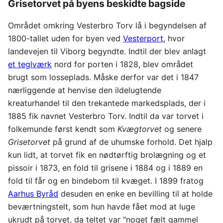
Grisetorvet på byens beskidte bagside
Området omkring Vesterbro Torv lå i begyndelsen af
1800-tallet uden for byen ved
Vesterport
, hvor
landevejen til Viborg begyndte. Indtil der blev anlagt
et teglværk
nord for porten i 1828, blev området
brugt som losseplads. Måske derfor var det i 1847
nærliggende at henvise den ildelugtende
kreaturhandel til den trekantede markedsplads, der i
1885 fik navnet Vesterbro Torv. Indtil da var torvet i
folkemunde først kendt som
Kvægtorvet
og senere
Grisetorvet
på grund af de uhumske forhold. Det hjalp
kun lidt, at torvet fik en nødtørftig brolægning og et
pissoir i 1873, en fold til grisene i 1884 og i 1889 en
fold til får og en bindebom til kvæget. I 1899 fratog
Aarhus Byråd
desuden en enke en bevilling til at holde
beværtningstelt, som hun havde fået mod at luge
ukrudt på torvet, da teltet var "noget fælt gammel