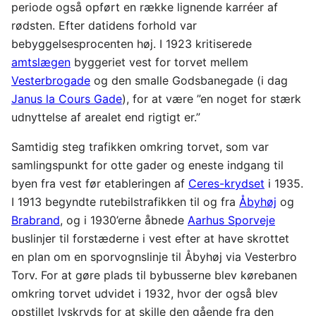
periode også opført en række lignende karréer af
rødsten. Efter datidens forhold var
bebyggelsesprocenten høj. I 1923 kritiserede
amtslægen
byggeriet vest for torvet mellem
Vesterbrogade
og den smalle Godsbanegade (i dag
Janus la Cours Gade
), for at være ”en noget for stærk
udnyttelse af arealet end rigtigt er.”
Samtidig steg trafikken omkring torvet, som var
samlingspunkt for otte gader og eneste indgang til
byen fra vest før etableringen af
Ceres-krydset
i 1935.
I 1913 begyndte rutebilstrafikken til og fra
Åbyhøj
og
Brabrand
, og i 1930’erne åbnede
Aarhus Sporveje
buslinjer til forstæderne i vest efter at have skrottet
en plan om en sporvognslinje til Åbyhøj via Vesterbro
Torv. For at gøre plads til bybusserne blev kørebanen
omkring torvet udvidet i 1932, hvor der også blev
opstillet lyskryds for at skille den gående fra den