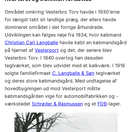
Området omkring Vesterbro Torv havde i 1930'erne
for længst tabt sit landlige præg, der ellers havde
domineret området i det forrige århundrede.
Udviklingen kan følges nøje fra 1834, hvor købmand
Christian Carl Langballe
havde købt en købmandsgård
på hjørnet af
Vesterport
og det, der senere blev
Vesterbro Torv. I 1840 overtog han desuden
teglværket, som blev udvidet med et kalkværk. I 1916
solgte familiefirmaet
C. Langballe & Søn
teglværket
og deres store købmandsgård. Med undtagelse af
hovedbygningen ud mod Vesterport måtte
købmandsgården vige for automobilfabrikken og -
værkstedet
Schrøder & Rasmussen
og et
FDB
-lager.