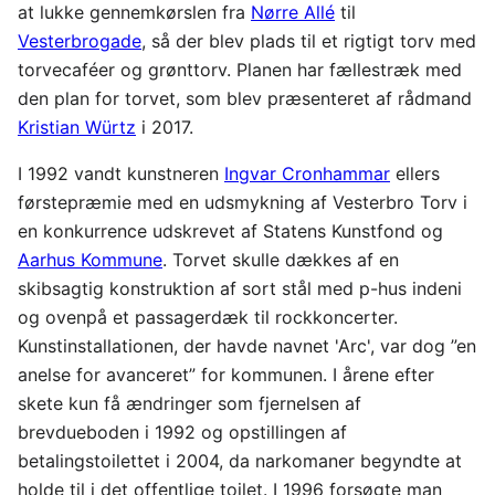
at lukke gennemkørslen fra
Nørre Allé
til
Vesterbrogade
, så der blev plads til et rigtigt torv med
torvecaféer og grønttorv. Planen har fællestræk med
den plan for torvet, som blev præsenteret af rådmand
Kristian Würtz
i 2017.
I 1992 vandt kunstneren
Ingvar Cronhammar
ellers
førstepræmie med en udsmykning af Vesterbro Torv i
en konkurrence udskrevet af Statens Kunstfond og
Aarhus Kommune
. Torvet skulle dækkes af en
skibsagtig konstruktion af sort stål med p-hus indeni
og ovenpå et passagerdæk til rockkoncerter.
Kunstinstallationen, der havde navnet 'Arc', var dog ”en
anelse for avanceret” for kommunen. I årene efter
skete kun få ændringer som fjernelsen af
brevdueboden i 1992 og opstillingen af
betalingstoilettet i 2004, da narkomaner begyndte at
holde til i det offentlige toilet. I 1996 forsøgte man