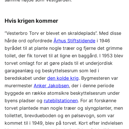
Hvis krigen kommer
”Vesterbro Torv er blevet en skraldeplads”. Med disse
hårde ord opfordrede
Århus Stiftstidende
i 1946
byrådet til at plante nogle træer og fjerne det grimme
toilet, der fik torvet til at ligne en baggård. I 1953 blev
torvet omlagt for at gøre plads til et underjordisk
garageanlæg og beskyttelsesrum som led i
beredskabet under
den kolde krig
. Bygmesteren var
murermester
Anker Jakobsen
, der i denne periode
byggede en række atomsikre beskyttelsesrum under
byens pladser og
rutebilstationen
. For at forskønne
torvet plantede man nogle træer og slyngplanter, men
toilettet, brevdueboden og en pølsevogn, som var
kommet til i 1949, blev på torvet. Kort efter indvielsen