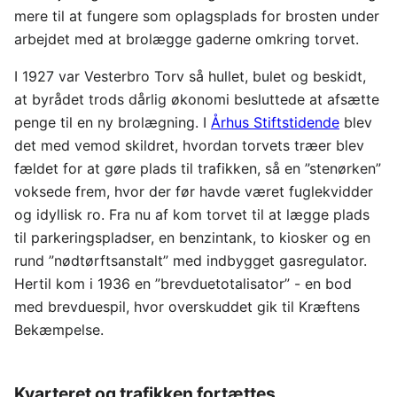
mere til at fungere som oplagsplads for brosten under
arbejdet med at brolægge gaderne omkring torvet.
I 1927 var Vesterbro Torv så hullet, bulet og beskidt,
at byrådet trods dårlig økonomi besluttede at afsætte
penge til en ny brolægning. I
Århus Stiftstidende
blev
det med vemod skildret, hvordan torvets træer blev
fældet for at gøre plads til trafikken, så en ”stenørken”
voksede frem, hvor der før havde været fuglekvidder
og idyllisk ro. Fra nu af kom torvet til at lægge plads
til parkeringspladser, en benzintank, to kiosker og en
rund ”nødtørftsanstalt” med indbygget gasregulator.
Hertil kom i 1936 en ”brevduetotalisator” - en bod
med brevduespil, hvor overskuddet gik til Kræftens
Bekæmpelse.
Kvarteret og trafikken fortættes