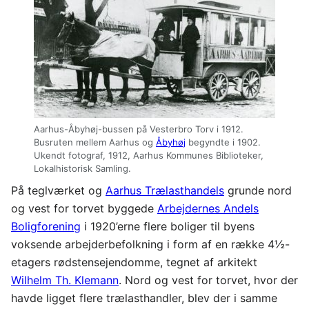
Aarhus-Åbyhøj-bussen på Vesterbro Torv i 1912.
Busruten mellem Aarhus og
Åbyhøj
begyndte i 1902.
Ukendt fotograf, 1912, Aarhus Kommunes Biblioteker,
Lokalhistorisk Samling.
På teglværket og
Aarhus Trælasthandels
grunde nord
og vest for torvet byggede
Arbejdernes Andels
Boligforening
i 1920’erne flere boliger til byens
voksende arbejderbefolkning i form af en række 4½-
etagers rødstensejendomme, tegnet af arkitekt
Wilhelm Th. Klemann
. Nord og vest for torvet, hvor der
havde ligget flere trælasthandler, blev der i samme