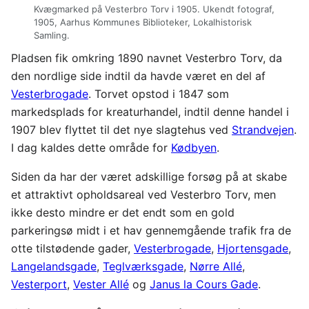
Kvægmarked på Vesterbro Torv i 1905. Ukendt fotograf,
1905, Aarhus Kommunes Biblioteker, Lokalhistorisk
Samling.
Pladsen fik omkring 1890 navnet Vesterbro Torv, da
den nordlige side indtil da havde været en del af
Vesterbrogade
. Torvet opstod i 1847 som
markedsplads for kreaturhandel, indtil denne handel i
1907 blev flyttet til det nye slagtehus ved
Strandvejen
.
I dag kaldes dette område for
Kødbyen
.
Siden da har der været adskillige forsøg på at skabe
et attraktivt opholdsareal ved Vesterbro Torv, men
ikke desto mindre er det endt som en gold
parkeringsø midt i et hav gennemgående trafik fra de
otte tilstødende gader,
Vesterbrogade
,
Hjortensgade
,
Langelandsgade
,
Teglværksgade
,
Nørre Allé
,
Vesterport
,
Vester Allé
og
Janus la Cours Gade
.