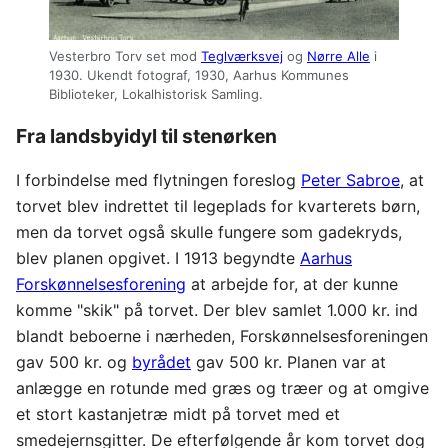
Vesterbro Torv set mod
Teglværksvej
og
Nørre Alle
i
1930. Ukendt fotograf, 1930, Aarhus Kommunes
Biblioteker, Lokalhistorisk Samling.
Fra landsbyidyl til stenørken
I forbindelse med flytningen foreslog
Peter Sabroe
, at
torvet blev indrettet til legeplads for kvarterets børn,
men da torvet også skulle fungere som gadekryds,
blev planen opgivet. I 1913 begyndte
Aarhus
Forskønnelsesforening
at arbejde for, at der kunne
komme "skik" på torvet. Der blev samlet 1.000 kr. ind
blandt beboerne i nærheden, Forskønnelsesforeningen
gav 500 kr. og
byrådet
gav 500 kr. Planen var at
anlægge en rotunde med græs og træer og at omgive
et stort kastanjetræ midt på torvet med et
smedejernsgitter. De efterfølgende år kom torvet dog