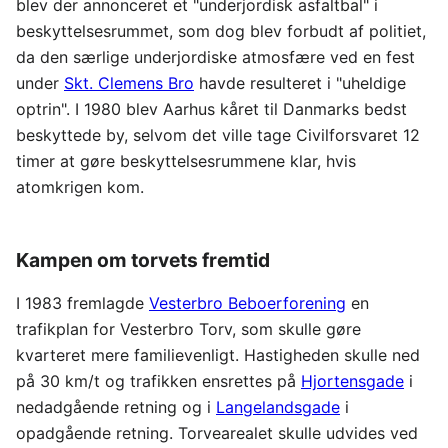
blev der annonceret et "underjordisk asfaltbal" i
beskyttelsesrummet, som dog blev forbudt af politiet,
da den særlige underjordiske atmosfære ved en fest
under
Skt. Clemens Bro
havde resulteret i "uheldige
optrin". I 1980 blev Aarhus kåret til Danmarks bedst
beskyttede by, selvom det ville tage Civilforsvaret 12
timer at gøre beskyttelsesrummene klar, hvis
atomkrigen kom.
Kampen om torvets fremtid
I 1983 fremlagde
Vesterbro Beboerforening
en
trafikplan for Vesterbro Torv, som skulle gøre
kvarteret mere familievenligt. Hastigheden skulle ned
på 30 km/t og trafikken ensrettes på
Hjortensgade
i
nedadgående retning og i
Langelandsgade
i
opadgående retning. Torvearealet skulle udvides ved