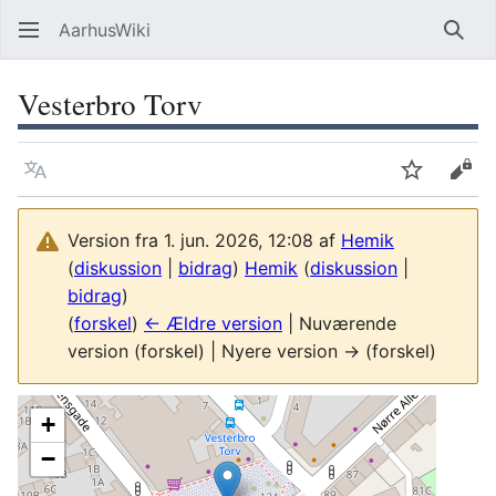
AarhusWiki
Søg
Vesterbro Torv
Sprog
Overvåg
Vis 
Version fra 1. jun. 2026, 12:08 af
Hemik
(
diskussion
|
bidrag
)
Hemik
(
diskussion
|
bidrag
)
(
forskel
)
← Ældre version
| Nuværende
version (forskel) | Nyere version → (forskel)
+
−