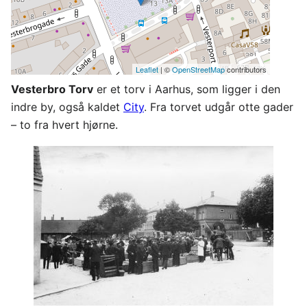
Leaflet
| ©
OpenStreetMap
contributors
Vesterbro Torv
er et torv i Aarhus, som ligger i den
indre by, også kaldet
City
. Fra torvet udgår otte gader
– to fra hvert hjørne.