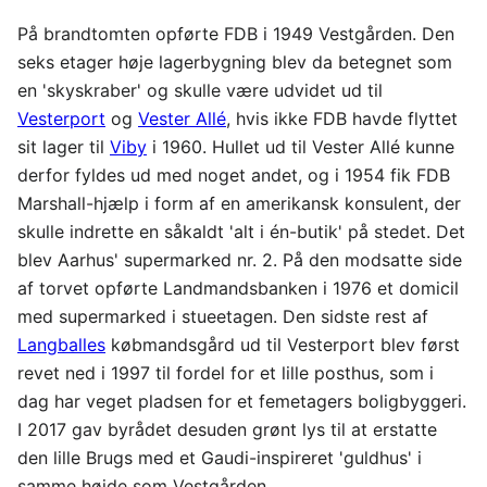
På brandtomten opførte FDB i 1949 Vestgården. Den
seks etager høje lagerbygning blev da betegnet som
en 'skyskraber' og skulle være udvidet ud til
Vesterport
og
Vester Allé
, hvis ikke FDB havde flyttet
sit lager til
Viby
i 1960. Hullet ud til Vester Allé kunne
derfor fyldes ud med noget andet, og i 1954 fik FDB
Marshall-hjælp i form af en amerikansk konsulent, der
skulle indrette en såkaldt 'alt i én-butik' på stedet. Det
blev Aarhus' supermarked nr. 2. På den modsatte side
af torvet opførte Landmandsbanken i 1976 et domicil
med supermarked i stueetagen. Den sidste rest af
Langballes
købmandsgård ud til Vesterport blev først
revet ned i 1997 til fordel for et lille posthus, som i
dag har veget pladsen for et femetagers boligbyggeri.
I 2017 gav byrådet desuden grønt lys til at erstatte
den lille Brugs med et Gaudi-inspireret 'guldhus' i
samme højde som Vestgården.