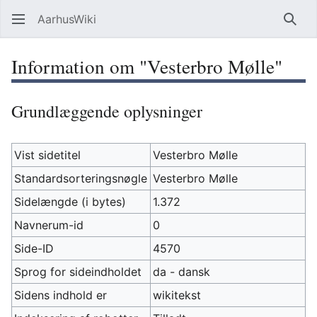
AarhusWiki
Søg
Information om "Vesterbro Mølle"
Grundlæggende oplysninger
Vist sidetitel
Vesterbro Mølle
Standardsorteringsnøgle
Vesterbro Mølle
Sidelængde (i bytes)
1.372
Navnerum-id
0
Side-ID
4570
Sprog for sideindholdet
da - dansk
Sidens indhold er
wikitekst