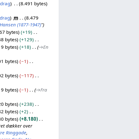
idrag
8.491 bytes
idrag
m
8.479
Hansen (1877-1947)
"
67 bytes
+19
48 bytes
+129
19 bytes
+18
→
En
01 bytes
−1
02 bytes
−117
19 bytes
−1
→
Fra
20 bytes
+238
82 bytes
+2
80 bytes
+8.180
eret dækker over
tre Ringgade
,