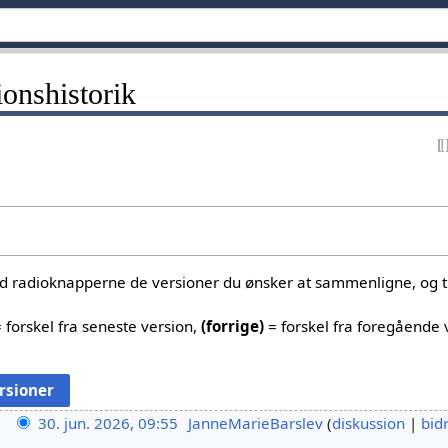
ionshistorik
ed radioknapperne de versioner du ønsker at sammenligne, og tr
 forskel fra seneste version,
(forrige)
= forskel fra foregående 
30. jun. 2026, 09:55
JanneMarieBarslev
diskussion
bid