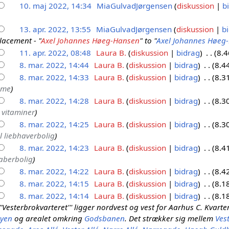
10. maj 2022, 14:34
MiaGulvadJørgensen
diskussion
b
13. apr. 2022, 13:55
MiaGulvadJørgensen
diskussion
b
lacement - "
Axel Johannes Høeg-Hansen
" to "
Axel Johannes Høeg-
11. apr. 2022, 08:48
Laura B.
diskussion
bidrag
8.4
8. mar. 2022, 14:44
Laura B.
diskussion
bidrag
8.4
8. mar. 2022, 14:33
Laura B.
diskussion
bidrag
8.3
mme
8. mar. 2022, 14:28
Laura B.
diskussion
bidrag
8.3
 vitaminer
8. mar. 2022, 14:25
Laura B.
diskussion
bidrag
8.3
l liebhaverbolig
8. mar. 2022, 14:23
Laura B.
diskussion
bidrag
8.4
haberbolig
8. mar. 2022, 14:22
Laura B.
diskussion
bidrag
8.4
8. mar. 2022, 14:15
Laura B.
diskussion
bidrag
8.1
8. mar. 2022, 14:14
Laura B.
diskussion
bidrag
8.1
'Vesterbrokvarteret''' ligger nordvest og vest for Aarhus C. Kvart
Byen
og arealet omkring
Godsbanen
. Det strækker sig mellem
Ves