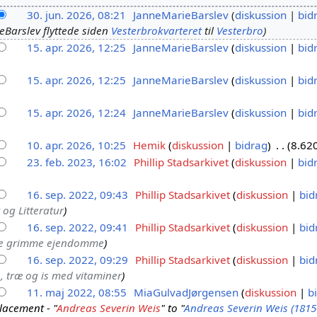
30. jun. 2026, 08:21
JanneMarieBarslev
diskussion
bid
Barslev flyttede siden
Vesterbrokvarteret
til
Vesterbro
15. apr. 2026, 12:25
JanneMarieBarslev
diskussion
bid
15. apr. 2026, 12:25
JanneMarieBarslev
diskussion
bid
15. apr. 2026, 12:24
JanneMarieBarslev
diskussion
bid
10. apr. 2026, 10:25
Hemik
diskussion
bidrag
8.62
23. feb. 2023, 16:02
Phillip Stadsarkivet
diskussion
bid
16. sep. 2022, 09:43
Phillip Stadsarkivet
diskussion
bid
 og Litteratur
16. sep. 2022, 09:41
Phillip Stadsarkivet
diskussion
bid
e grimme ejendomme
16. sep. 2022, 09:29
Phillip Stadsarkivet
diskussion
bid
 træ og is med vitaminer
11. maj 2022, 08:55
MiaGulvadJørgensen
diskussion
b
lacement - "
Andreas Severin Weis
" to "
Andreas Severin Weis (1815