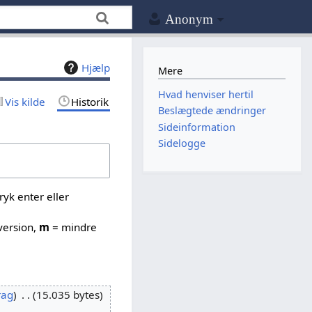
Anonym
Hjælp
Mere
Hvad henviser hertil
Vis kilde
Historik
Beslægtede ændringer
Sideinformation
Sidelogge
yk enter eller
version,
m
= mindre
rag
15.035 bytes