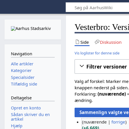
Vesterbro: Vers
Side
Diskussion
Vis loglister for denne side
Navigation
Alle artikler
Filtrer versioner
Kategorier
Specialsider
Valg af forskel: Marker m
Tilfældig side
knappen nederst på siden.
Forklaring:
(nuværende)
=
Deltagelse
ændring.
Opret en konto
Sådan skriver du en
artikel
nuværende
forrige
Hjælp
+6.669