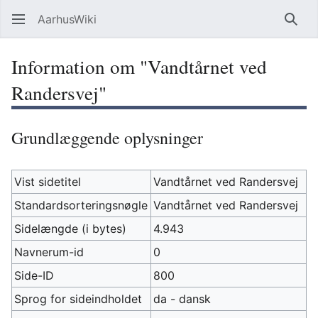
AarhusWiki
Søg
Information om "Vandtårnet ved
Randersvej"
Grundlæggende oplysninger
Vist sidetitel
Vandtårnet ved Randersvej
Standardsorteringsnøgle
Vandtårnet ved Randersvej
Sidelængde (i bytes)
4.943
Navnerum-id
0
Side-ID
800
Sprog for sideindholdet
da - dansk