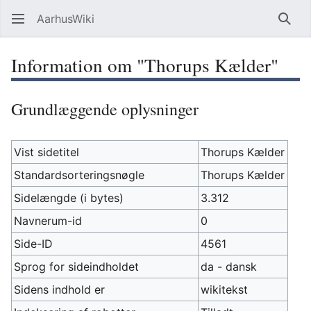
AarhusWiki
Søg
Information om "Thorups Kælder"
Grundlæggende oplysninger
Vist sidetitel
Thorups Kælder
Standardsorteringsnøgle
Thorups Kælder
Sidelængde (i bytes)
3.312
Navnerum-id
0
Side-ID
4561
Sprog for sideindholdet
da - dansk
Sidens indhold er
wikitekst