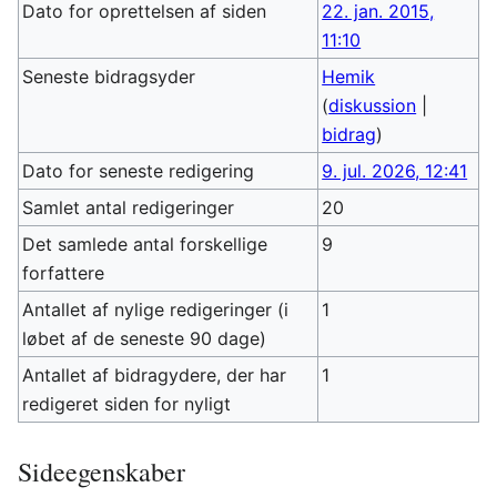
Dato for oprettelsen af siden
22. jan. 2015,
11:10
Seneste bidragsyder
Hemik
(
diskussion
|
bidrag
)
Dato for seneste redigering
9. jul. 2026, 12:41
Samlet antal redigeringer
20
Det samlede antal forskellige
9
forfattere
Antallet af nylige redigeringer (i
1
løbet af de seneste 90 dage)
Antallet af bidragydere, der har
1
redigeret siden for nyligt
Sideegenskaber