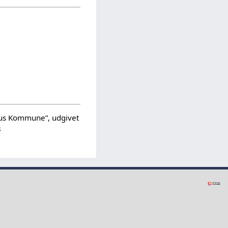
hus Kommune”, udgivet
8