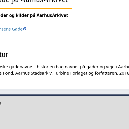
eder og kilder på AarhusArkivet
nsens Gade
tur
anske gadenavne – historien bag navnet på gader og veje i Aar
 Fond, Aarhus Stadsarkiv, Turbine Forlaget og forfatteren, 201
3.