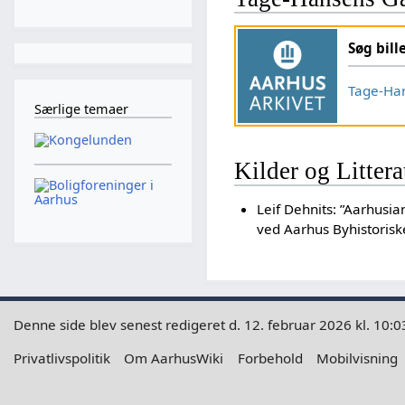
Søg bill
Tage-Ha
Særlige temaer
Kilder og Littera
Leif Dehnits: ”Aarhusi
ved Aarhus Byhistoriske
Denne side blev senest redigeret d. 12. februar 2026 kl. 10:0
Privatlivspolitik
Om AarhusWiki
Forbehold
Mobilvisning