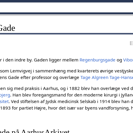
Gade
r i den indre by. Gaden ligger mellem
Regenburgsgade
og
Vibo
t som Lemvigvej i sammenhæng med kvarterets øvrige vestjyske
ens Gade efter professor og overlæge
Tage Algreen Tage-Hans
en sig med praksis i Aarhus, og i 1882 blev han overlæge ved d
bjerg
. Han blev foregangsmand for den moderne kirurgi i Jylla
sitet
. Ved stiftelsen af Jydsk medicinsk Selskab i 1914 blev han
893 for partiet Højre, hvor det især var byens vandforsyning, 
de på AarhusArkivet