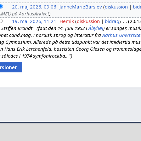
20. maj 2026, 09:06
JanneMarieBarslev
diskussion
bid
ME}} på AarhusArkivet
19. maj 2026, 11:21
Hemik
diskussion
bidrag
2.61
Steffen Brandt''' (født den 14. juni 1953 i
Åbyhøj
) er sanger, musi
net cand.mag. i nordisk sprog og litteratur fra
Aarhus Universite
 Gymnasium. Allerede på dette tidspunkt var det imidlertid musi
 Hans Erik Lerchenfeld, bassisten Georg Olesen og trommeslag
således i 1974 symfonirockba..."