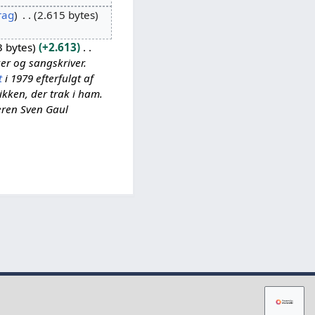
rag
2.615 bytes
3 bytes
+2.613
ker og sangskriver.
t
i 1979 efterfulgt af
kken, der trak i ham.
eren Sven Gaul