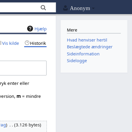
Anonym
Hjælp
Mere
Hvad henviser hertil
Vis kilde
Historik
Beslægtede ændringer
Sideinformation
Sidelogge
yk enter eller
version,
m
= mindre
rag
3.126 bytes