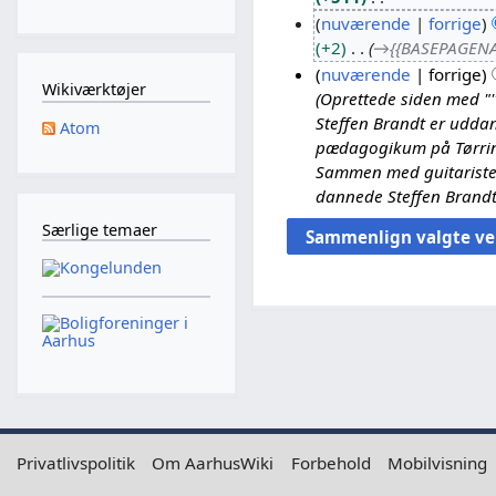
2
I
nuværende
forrige
0
n
+2
→
{{BASEPAGENA
.
g
nuværende
forrige
m
Wikiværktøjer
e
Oprettede siden med "'''
a
1
n
Steffen Brandt er uddan
j
9
Atom
r
pædagogikum på Tørring
2
.
e
Sammen med guitaristen
0
m
d
dannede Steffen Brandt 
2
a
i
6
j
Særlige temaer
g
2
e
0
r
2
i
6
n
g
s
o
p
s
Privatlivspolitik
Om AarhusWiki
Forbehold
Mobilvisning
u