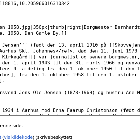
denne side:
t
(
vis kildekode
) (skrivebeskyttet)