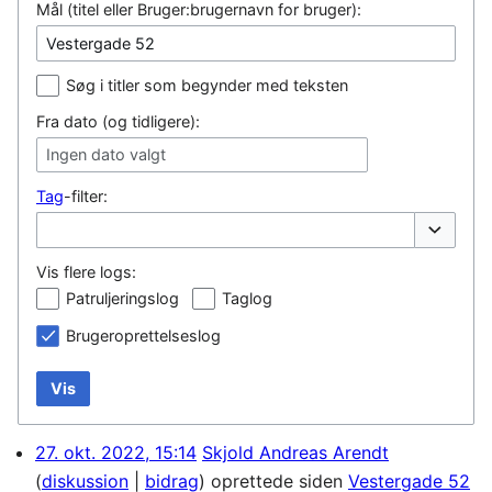
Mål (titel eller Bruger:brugernavn for bruger):
Søg i titler som begynder med teksten
Fra dato (og tidligere):
Ingen dato valgt
Tag
-filter:
Vis/skjul
Vis flere logs:
Patruljeringslog
Taglog
Brugeroprettelseslog
Vis
27. okt. 2022, 15:14
Skjold Andreas Arendt
diskussion
bidrag
oprettede siden
Vestergade 52