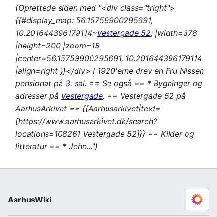
(Oprettede siden med "<div class="tright">
{{#display_map: 56.15759900295691,
10.201644396179114~
Vestergade 52
; |width=378
|height=200 |zoom=15
|center=56.15759900295691, 10.201644396179114
|align=right }}</div> I 1920'erne drev en Fru Nissen
pensionat på 3. sal. == Se også == * Bygninger og
adresser på
Vestergade
. == Vestergade 52 på
AarhusArkivet == {{Aarhusarkivet|text=
[https://www.aarhusarkivet.dk/search?
locations=108261 Vestergade 52]}} == Kilder og
litteratur == * John...")
AarhusWiki