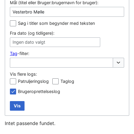
Mål (titel eller Bruger:brugernavn for bruger):
Søg i titler som begynder med teksten
Fra dato (og tidligere):
Ingen dato valgt
Tag
-filter:
Vis/skjul
Vis flere logs:
Patruljeringslog
Taglog
Brugeroprettelseslog
Vis
Intet passende fundet.