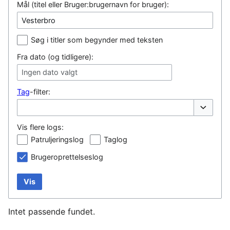
Mål (titel eller Bruger:brugernavn for bruger):
Søg i titler som begynder med teksten
Fra dato (og tidligere):
Ingen dato valgt
Tag
-filter:
Vis/skjul
Vis flere logs:
Patruljeringslog
Taglog
Brugeroprettelseslog
Vis
Intet passende fundet.