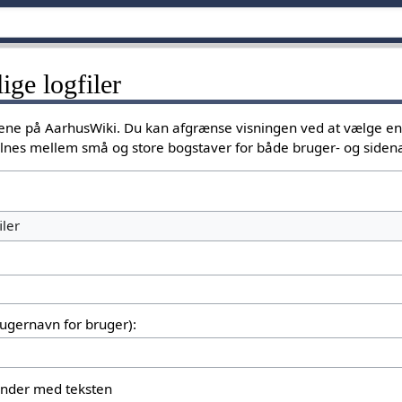
lige logfiler
ggene på AarhusWiki. Du kan afgrænse visningen ved at vælge e
kelnes mellem små og store bogstaver for både bruger- og siden
iler
brugernavn for bruger):
gynder med teksten