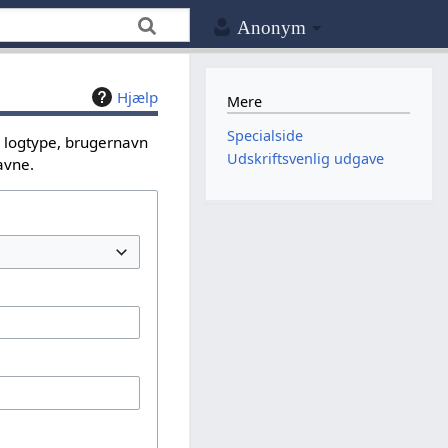
Anonym
Hjælp
Mere
Specialside
n logtype, brugernavn
Udskriftsvenlig udgave
avne.