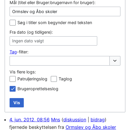
Mål (titel eller Bruger:brugernavn for bruger):
Søg i titler som begynder med teksten
Fra dato (og tidligere):
Ingen dato valgt
Tag
-filter:
Vis/skjul
Vis flere logs:
Patruljeringslog
Taglog
Brugeroprettelseslog
Vis
4. jun. 2012, 08:56
Mns
diskussion
bidrag
fjernede beskyttelsen fra
Ormslev og Åbo skoler