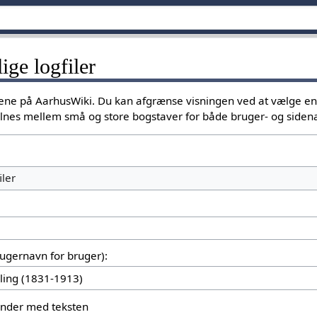
lige logfiler
ggene på AarhusWiki. Du kan afgrænse visningen ved at vælge e
kelnes mellem små og store bogstaver for både bruger- og siden
iler
brugernavn for bruger):
gynder med teksten