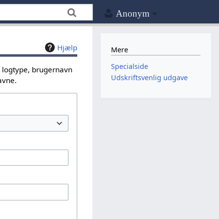
Anonym
Hjælp
Mere
Specialside
n logtype, brugernavn
Udskriftsvenlig udgave
avne.