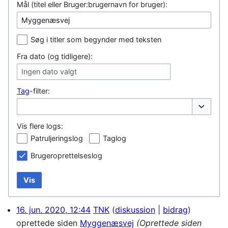
Mål (titel eller Bruger:brugernavn for bruger):
Søg i titler som begynder med teksten
Fra dato (og tidligere):
Ingen dato valgt
Tag
-filter:
Vis/skjul
Vis flere logs:
Patruljeringslog
Taglog
Brugeroprettelseslog
Vis
16. jun. 2020, 12:44
TNK
diskussion
bidrag
oprettede siden
Myggenæsvej
(Oprettede siden