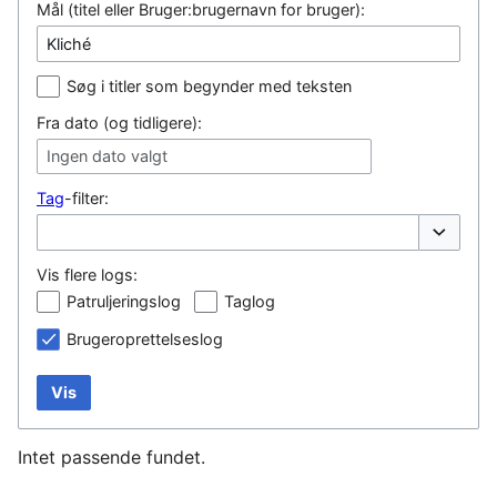
Mål (titel eller Bruger:brugernavn for bruger):
Søg i titler som begynder med teksten
Fra dato (og tidligere):
Ingen dato valgt
Tag
-filter:
Vis/skjul
Vis flere logs:
Patruljeringslog
Taglog
Brugeroprettelseslog
Vis
Intet passende fundet.