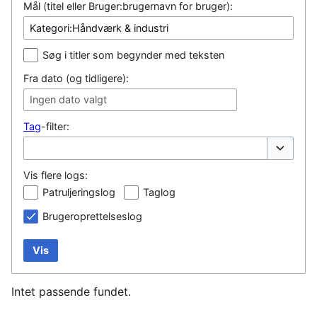
Mål (titel eller Bruger:brugernavn for bruger):
Søg i titler som begynder med teksten
Fra dato (og tidligere):
Ingen dato valgt
Tag
-filter:
Vis/skjul
Vis flere logs:
Patruljeringslog
Taglog
Brugeroprettelseslog
Vis
Intet passende fundet.