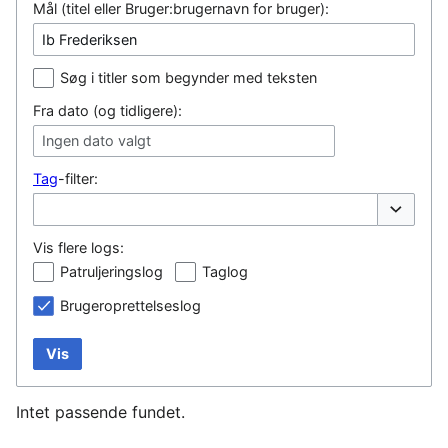
Mål (titel eller Bruger:brugernavn for bruger):
Søg i titler som begynder med teksten
Fra dato (og tidligere):
Ingen dato valgt
Tag
-filter:
Vis/skjul
Vis flere logs:
Patruljeringslog
Taglog
Brugeroprettelseslog
Vis
Intet passende fundet.