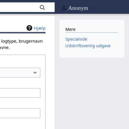
Anonym
Hjælp
Mere
Specialside
n logtype, brugernavn
Udskriftsvenlig udgave
avne.