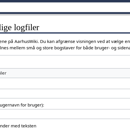
lige logfiler
ggene på AarhusWiki. Du kan afgrænse visningen ved at vælge e
kelnes mellem små og store bogstaver for både bruger- og siden
iler
brugernavn for bruger):
gynder med teksten