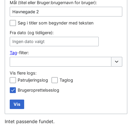
Mål (titel eller Bruger:brugernavn for bruger):
Søg i titler som begynder med teksten
Fra dato (og tidligere):
Ingen dato valgt
Tag
-filter:
Vis/skjul
Vis flere logs:
Patruljeringslog
Taglog
Brugeroprettelseslog
Vis
Intet passende fundet.