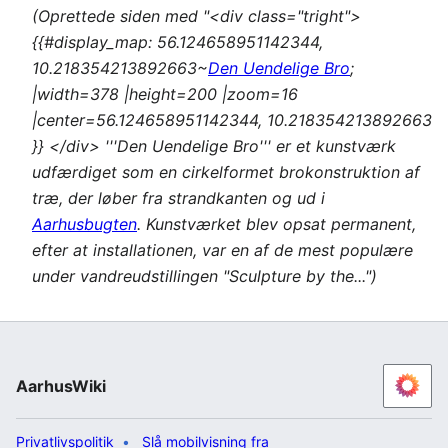
(Oprettede siden med "<div class="tright">
{{#display_map: 56.124658951142344,
10.218354213892663~
Den Uendelige Bro
;
|width=378 |height=200 |zoom=16
|center=56.124658951142344, 10.218354213892663
}} </div> '''Den Uendelige Bro''' er et kunstværk
udfærdiget som en cirkelformet brokonstruktion af
træ, der løber fra strandkanten og ud i
Aarhusbugten
. Kunstværket blev opsat permanent,
efter at installationen, var en af de mest populære
under vandreudstillingen "Sculpture by the...")
AarhusWiki
Privatlivspolitik
Slå mobilvisning fra