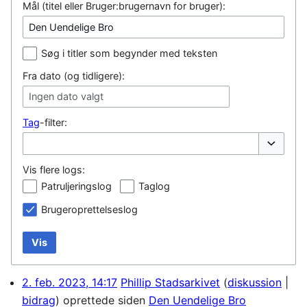
Mål (titel eller Bruger:brugernavn for bruger):
Søg i titler som begynder med teksten
Fra dato (og tidligere):
Ingen dato valgt
Tag
-filter:
Vis/skjul
Vis flere logs:
Patruljeringslog
Taglog
Brugeroprettelseslog
Vis
2. feb. 2023, 14:17
Phillip Stadsarkivet
diskussion
bidrag
oprettede siden
Den Uendelige Bro