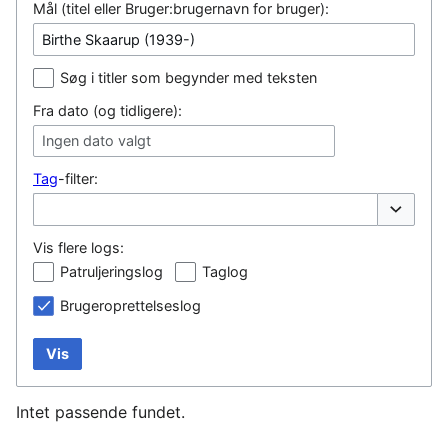
Mål (titel eller Bruger:brugernavn for bruger):
Søg i titler som begynder med teksten
Fra dato (og tidligere):
Ingen dato valgt
Tag
-filter:
Vis/skjul
Vis flere logs:
Patruljeringslog
Taglog
Brugeroprettelseslog
Vis
Intet passende fundet.