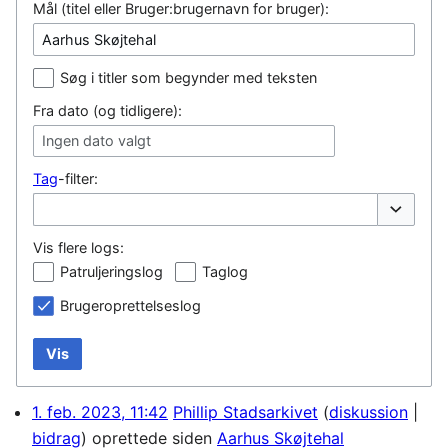
Mål (titel eller Bruger:brugernavn for bruger):
Søg i titler som begynder med teksten
Fra dato (og tidligere):
Ingen dato valgt
Tag
-filter:
Vis/skjul
Vis flere logs:
Patruljeringslog
Taglog
Brugeroprettelseslog
Vis
1. feb. 2023, 11:42
Phillip Stadsarkivet
diskussion
bidrag
oprettede siden
Aarhus Skøjtehal