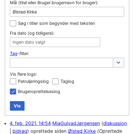
Mål (titel eller Bruger:brugernavn for bruger):
Søg i titler som begynder med teksten
Fra dato (og tidligere):
Ingen dato valgt
Tag
-filter:
Vis/skjul
Vis flere logs:
Patruljeringslog
Taglog
Brugeroprettelseslog
Vis
4. feb. 2021, 14:54
MiaGulvadJørgensen
diskussion
bidrag
oprettede siden
Ølsted Kirke
(Oprettede