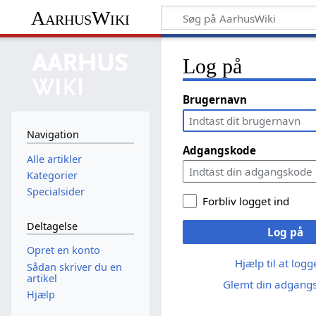
AarhusWiki
Log på
Brugernavn
Navigation
Adgangskode
Alle artikler
Kategorier
Specialsider
Forbliv logget ind
Deltagelse
Log på
Opret en konto
Hjælp til at log
Sådan skriver du en
artikel
Glemt din adgang
Hjælp