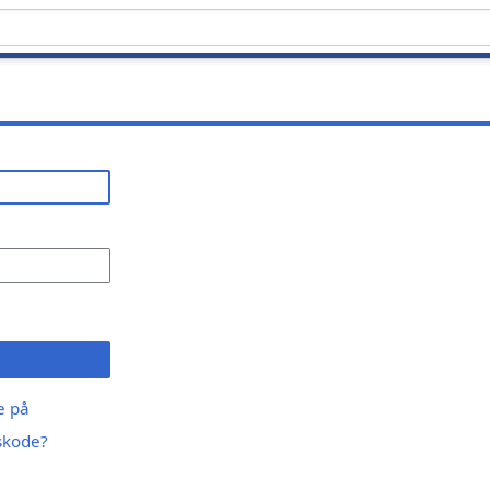
ge på
skode?