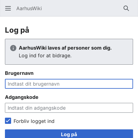
AarhusWiki
Søg
Log på
AarhusWiki laves af personer som dig.
Log ind for at bidrage.
Brugernavn
Adgangskode
Forbliv logget ind
Log på