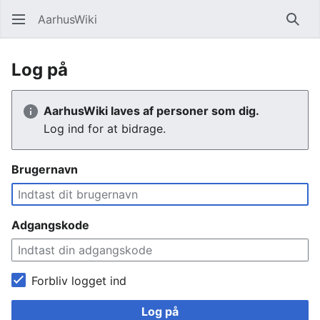
AarhusWiki
Søg
Log på
AarhusWiki laves af personer som dig.
Log ind for at bidrage.
Brugernavn
Adgangskode
Forbliv logget ind
Log på