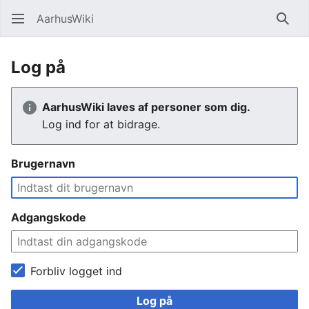
AarhusWiki
Søg
Log på
AarhusWiki laves af personer som dig.
Log ind for at bidrage.
Brugernavn
Adgangskode
Forbliv logget ind
Log på