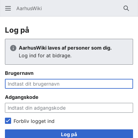
AarhusWiki
Søg
Log på
AarhusWiki laves af personer som dig.
Log ind for at bidrage.
Brugernavn
Adgangskode
Forbliv logget ind
Log på