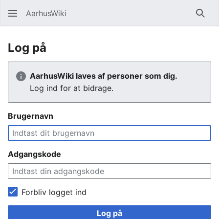
AarhusWiki
Søg
Log på
AarhusWiki laves af personer som dig.
Log ind for at bidrage.
Brugernavn
Adgangskode
Forbliv logget ind
Log på