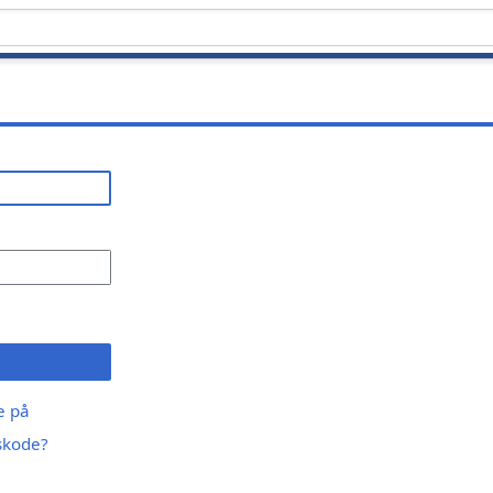
ge på
skode?