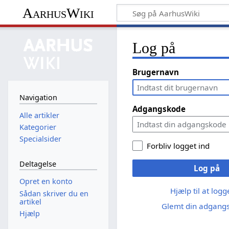
AarhusWiki
Log på
Brugernavn
Navigation
Adgangskode
Alle artikler
Kategorier
Specialsider
Forbliv logget ind
Deltagelse
Log på
Opret en konto
Hjælp til at log
Sådan skriver du en
artikel
Glemt din adgang
Hjælp