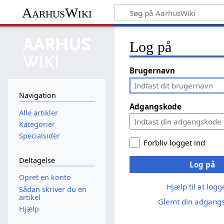
AarhusWiki
Log på
Brugernavn
Navigation
Adgangskode
Alle artikler
Kategorier
Specialsider
Forbliv logget ind
Deltagelse
Log på
Opret en konto
Hjælp til at log
Sådan skriver du en
artikel
Glemt din adgang
Hjælp