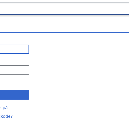
ge på
skode?