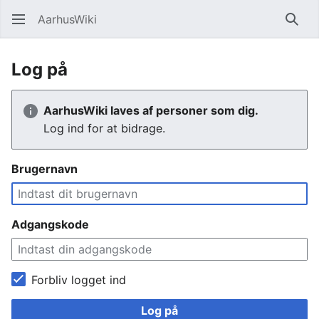
AarhusWiki
Søg
Log på
AarhusWiki laves af personer som dig.
Log ind for at bidrage.
Brugernavn
Adgangskode
Forbliv logget ind
Log på