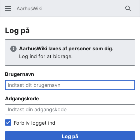
AarhusWiki
Søg
Log på
AarhusWiki laves af personer som dig.
Log ind for at bidrage.
Brugernavn
Adgangskode
Forbliv logget ind
Log på