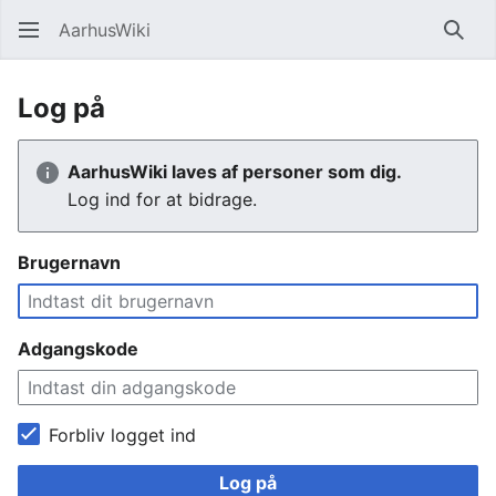
AarhusWiki
Søg
Log på
AarhusWiki laves af personer som dig.
Log ind for at bidrage.
Brugernavn
Adgangskode
Forbliv logget ind
Log på