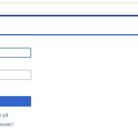
ge på
skode?