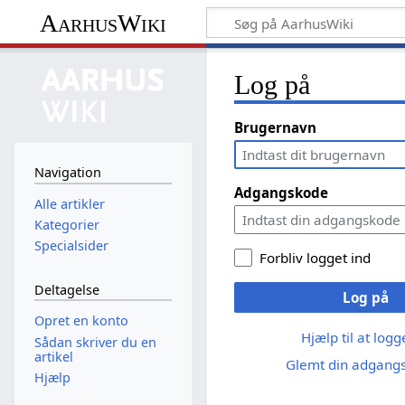
AarhusWiki
Log på
Brugernavn
Navigation
Adgangskode
Alle artikler
Kategorier
Specialsider
Forbliv logget ind
Deltagelse
Log på
Opret en konto
Hjælp til at log
Sådan skriver du en
artikel
Glemt din adgang
Hjælp