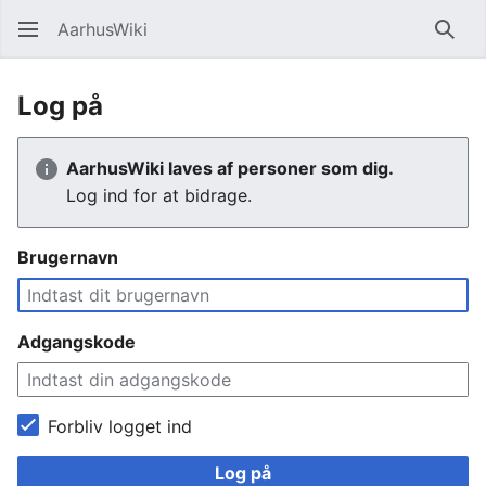
AarhusWiki
Søg
Log på
AarhusWiki laves af personer som dig.
Log ind for at bidrage.
Brugernavn
Adgangskode
Forbliv logget ind
Log på