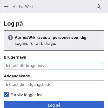
AarhusWiki
Søg
Log på
AarhusWiki laves af personer som dig.
Log ind for at bidrage.
Brugernavn
Adgangskode
Forbliv logget ind
Log på